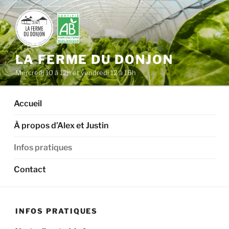
Aller
au
contenu
principal
LA FERME DU DONJON
Mercredi 10 à 12h et vendredi 12 à 16h
Accueil
À propos d’Alex et Justin
Infos pratiques
Contact
INFOS PRATIQUES