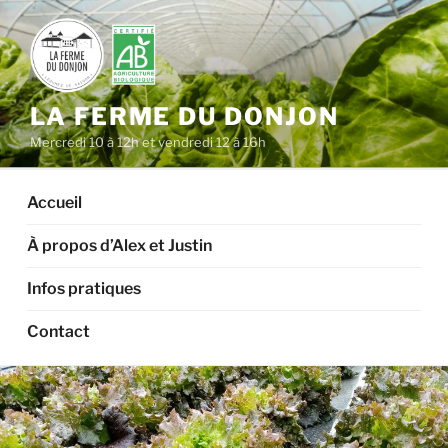
Aller
au
contenu
principal
LA FERME DU DONJON
Mercredi 10 à 12h et vendredi 12 à 16h
Accueil
À propos d’Alex et Justin
Infos pratiques
Contact