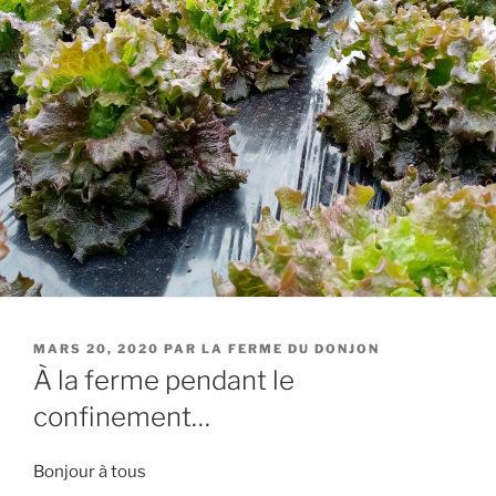
PUBLIÉ
MARS 20, 2020
PAR
LA FERME DU DONJON
LE
À la ferme pendant le
confinement…
Bonjour à tous