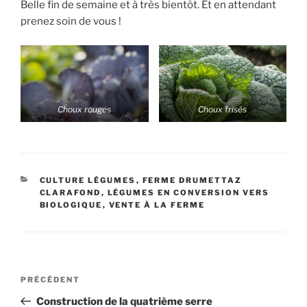
Belle fin de semaine et à très bientôt. Et en attendant
prenez soin de vous !
Choux rouges
Choux frisés
CATÉGORIES
CULTURE LÉGUMES
,
FERME DRUMETTAZ
CLARAFOND
,
LÉGUMES EN CONVERSION VERS
BIOLOGIQUE
,
VENTE À LA FERME
Navigation
Article
PRÉCÉDENT
de
précédent
Construction de la quatrième serre