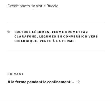
Crédit photo :
Malorie Bucciol
CATÉGORIES
CULTURE LÉGUMES
,
FERME DRUMETTAZ
CLARAFOND
,
LÉGUMES EN CONVERSION VERS
BIOLOGIQUE
,
VENTE À LA FERME
Navigation
de
Article
SUIVANT
l’article
suivant
À la ferme pendant le confinement…