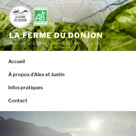
Aller
au
contenu
principal
LA FERME DU DONJON
Mercredi 10 à 12h et vendredi 12 à 16h
Accueil
À propos d’Alex et Justin
Infos pratiques
Contact